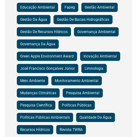
Educação Ambiental
Fapeg
Gestão Ambiental
Gestão Da Água
Gestão De Bacias Hidrográficas
Gestão De Recursos Hídricos
Governança Ambiental
Governança Da Água
Green Apple Environment Award
Inovação Ambiental
José Francisco Gonçalves Júnior
Limnologia
Meio Ambiente
Monitoramento Ambiental
Mudanças Climáticas
Pesquisa Ambiental
Pesquisa Científica
Políticas Públicas
Políticas Públicas Ambientais
Qualidade Da Água
Recursos Hídricos
Revista TWRA