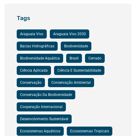
Tags
Araguaia Vivo
Araguaia Vivo 2030
Bacias Hidrográficas
Biodiversidade
Biodiversidade Aquática
Brasil
Cerrado
Ciência Aplicada
Ciência E Sustentabilidade
Conservação
Conservação Ambiental
Conservação Da Biodiversidade
Cooperação Internacional
Desenvolvimento Sustentável
Ecossistemas Aquáticos
Ecossistemas Tropicais