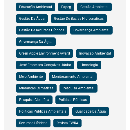
Educação Ambiental
Fapeg
Gestão Ambiental
Gestão Da Água
Gestão De Bacias Hidrográficas
Gestão De Recursos Hídricos
Governança Ambiental
Governança Da Água
Green Apple Environment Award
Inovação Ambiental
José Francisco Gonçalves Júnior
Limnologia
Meio Ambiente
Monitoramento Ambiental
Mudanças Climáticas
Pesquisa Ambiental
Pesquisa Científica
Políticas Públicas
Políticas Públicas Ambientais
Qualidade Da Água
Recursos Hídricos
Revista TWRA