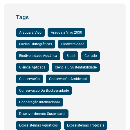
Tags
Araguaia Vivo
Araguaia Vivo 2030
Bacias Hidrográficas
Biodiversidade
Biodiversidade Aquática
Brasil
Cerrado
Ciência Aplicada
Ciência E Sustentabilidade
Conservação
Conservação Ambiental
Conservação Da Biodiversidade
Cooperação Internacional
Desenvolvimento Sustentável
Ecossistemas Aquáticos
Ecossistemas Tropicais