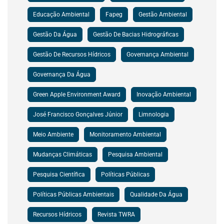
Educação Ambiental
Fapeg
Gestão Ambiental
Gestão Da Água
Gestão De Bacias Hidrográficas
Gestão De Recursos Hídricos
Governança Ambiental
Governança Da Água
Green Apple Environment Award
Inovação Ambiental
José Francisco Gonçalves Júnior
Limnologia
Meio Ambiente
Monitoramento Ambiental
Mudanças Climáticas
Pesquisa Ambiental
Pesquisa Científica
Políticas Públicas
Políticas Públicas Ambientais
Qualidade Da Água
Recursos Hídricos
Revista TWRA