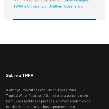
Márcio Issamu Yamamoto
em
Curso de Inglês –
TWRA e University of Southern Queensland
Sobre a TWRA
A Aliança Tropical de Pesquisa da Água (TWRA –
Tropical Water Research Alliance) é uma parceria entre
instituições (públicas e privadas) e o meio acadêmico do
Brasil e da Austrália que busca promover uma