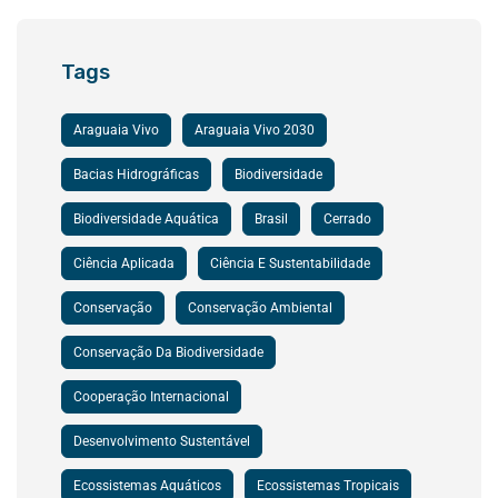
Tags
Araguaia Vivo
Araguaia Vivo 2030
Bacias Hidrográficas
Biodiversidade
Biodiversidade Aquática
Brasil
Cerrado
Ciência Aplicada
Ciência E Sustentabilidade
Conservação
Conservação Ambiental
Conservação Da Biodiversidade
Cooperação Internacional
Desenvolvimento Sustentável
Ecossistemas Aquáticos
Ecossistemas Tropicais