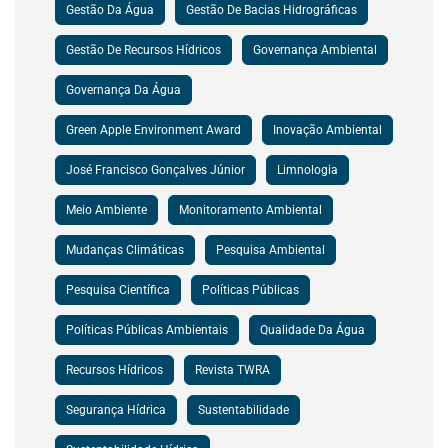
Gestão Da Água
Gestão De Bacias Hidrográficas
Gestão De Recursos Hídricos
Governança Ambiental
Governança Da Água
Green Apple Environment Award
Inovação Ambiental
José Francisco Gonçalves Júnior
Limnologia
Meio Ambiente
Monitoramento Ambiental
Mudanças Climáticas
Pesquisa Ambiental
Pesquisa Científica
Políticas Públicas
Políticas Públicas Ambientais
Qualidade Da Água
Recursos Hídricos
Revista TWRA
Segurança Hídrica
Sustentabilidade