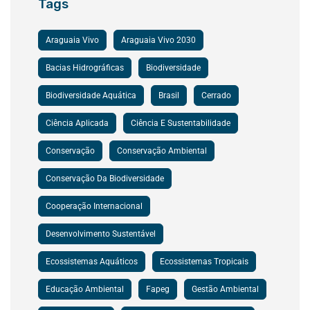
Tags
Araguaia Vivo
Araguaia Vivo 2030
Bacias Hidrográficas
Biodiversidade
Biodiversidade Aquática
Brasil
Cerrado
Ciência Aplicada
Ciência E Sustentabilidade
Conservação
Conservação Ambiental
Conservação Da Biodiversidade
Cooperação Internacional
Desenvolvimento Sustentável
Ecossistemas Aquáticos
Ecossistemas Tropicais
Educação Ambiental
Fapeg
Gestão Ambiental