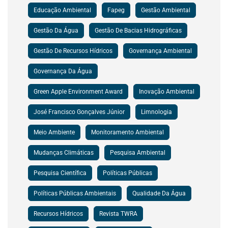
Educação Ambiental
Fapeg
Gestão Ambiental
Gestão Da Água
Gestão De Bacias Hidrográficas
Gestão De Recursos Hídricos
Governança Ambiental
Governança Da Água
Green Apple Environment Award
Inovação Ambiental
José Francisco Gonçalves Júnior
Limnologia
Meio Ambiente
Monitoramento Ambiental
Mudanças Climáticas
Pesquisa Ambiental
Pesquisa Científica
Políticas Públicas
Políticas Públicas Ambientais
Qualidade Da Água
Recursos Hídricos
Revista TWRA