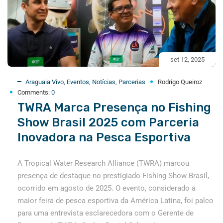
set 12, 2025
Araguaia Vivo
,
Eventos
,
Notícias
,
Parcerias
Rodrigo Queiroz
Comments:
0
TWRA Marca Presença no Fishing
Show Brasil 2025 com Parceria
Inovadora na Pesca Esportiva
A Tropical Water Research Alliance (TWRA) marcou
presença de destaque no prestigiado Fishing Show Brasil,
ocorrido em agosto de 2025. O evento, considerado a
maior feira de pesca esportiva da América Latina, foi palco
para uma entrevista esclarecedora com o Gerente de