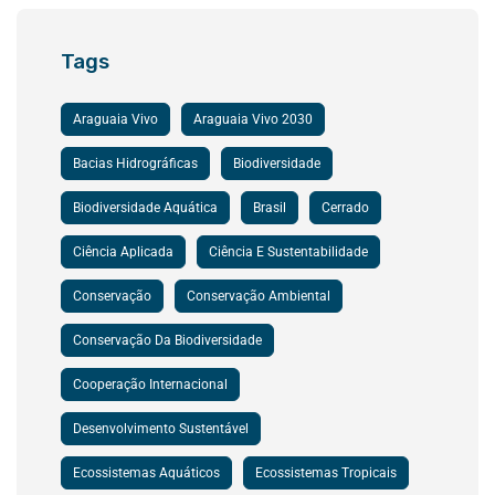
Tags
Araguaia Vivo
Araguaia Vivo 2030
Bacias Hidrográficas
Biodiversidade
Biodiversidade Aquática
Brasil
Cerrado
Ciência Aplicada
Ciência E Sustentabilidade
Conservação
Conservação Ambiental
Conservação Da Biodiversidade
Cooperação Internacional
Desenvolvimento Sustentável
Ecossistemas Aquáticos
Ecossistemas Tropicais