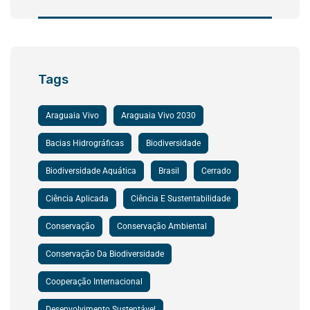
Tags
Araguaia Vivo
Araguaia Vivo 2030
Bacias Hidrográficas
Biodiversidade
Biodiversidade Aquática
Brasil
Cerrado
Ciência Aplicada
Ciência E Sustentabilidade
Conservação
Conservação Ambiental
Conservação Da Biodiversidade
Cooperação Internacional
Desenvolvimento Sustentável