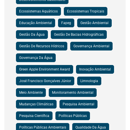
Ecossistemas Aquáticos
Ecossistemas Tropicais
Educação Ambiental
Fapeg
Gestão Ambiental
Gestão Da Água
Gestão De Bacias Hidrográficas
Gestão De Recursos Hídricos
Governança Ambiental
Governança Da Água
Green Apple Environment Award
Inovação Ambiental
José Francisco Gonçalves Júnior
Limnologia
Meio Ambiente
Monitoramento Ambiental
Mudanças Climáticas
Pesquisa Ambiental
Pesquisa Científica
Políticas Públicas
Políticas Públicas Ambientais
Qualidade Da Água