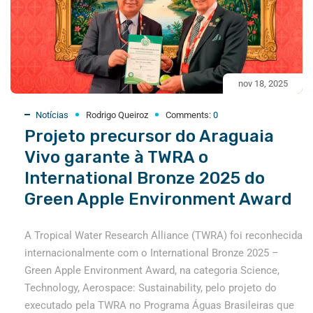
nov 18, 2025
Notícias
Rodrigo Queiroz
Comments:
0
Projeto precursor do Araguaia
Vivo garante à TWRA o
International Bronze 2025 do
Green Apple Environment Award
A Tropical Water Research Alliance (TWRA) foi reconhecida
internacionalmente com o International Bronze 2025 –
Green Apple Environment Award, na categoria Science,
Technology, Aerospace: Sustainability, pelo projeto do
executado pela TWRA no Programa Águas Brasileiras que