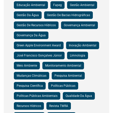
Educação Ambiental
Fapeg
Gestão Ambiental
Gestão Da Água
Gestão De Bacias Hidrográficas
Gestão De Recursos Hídricos
Governança Ambiental
Governança Da Água
Green Apple Environment Award
Inovação Ambiental
José Francisco Gonçalves Júnior
Limnologia
Meio Ambiente
Monitoramento Ambiental
Mudanças Climáticas
Pesquisa Ambiental
Pesquisa Científica
Políticas Públicas
Políticas Públicas Ambientais
Qualidade Da Água
Recursos Hídricos
Revista TWRA