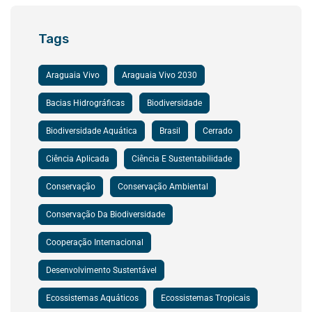
Tags
Araguaia Vivo
Araguaia Vivo 2030
Bacias Hidrográficas
Biodiversidade
Biodiversidade Aquática
Brasil
Cerrado
Ciência Aplicada
Ciência E Sustentabilidade
Conservação
Conservação Ambiental
Conservação Da Biodiversidade
Cooperação Internacional
Desenvolvimento Sustentável
Ecossistemas Aquáticos
Ecossistemas Tropicais