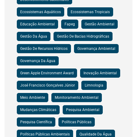
Ecossistemas Aquáticos
Ecossistemas Tropicais
Educação Ambiental
Fapeg
Gestão Ambiental
Gestão Da Água
Gestão De Bacias Hidrográficas
Gestão De Recursos Hídricos
Governança Ambiental
Governança Da Água
Green Apple Environment Award
Inovação Ambiental
José Francisco Gonçalves Júnior
Limnologia
Meio Ambiente
Monitoramento Ambiental
Mudanças Climáticas
Pesquisa Ambiental
Pesquisa Científica
Políticas Públicas
Políticas Públicas Ambientais
Qualidade Da Água