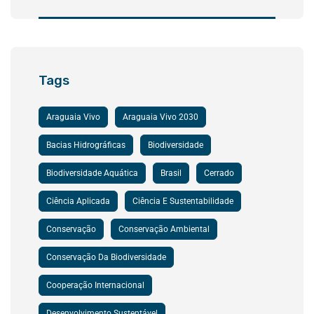
Tags
Araguaia Vivo
Araguaia Vivo 2030
Bacias Hidrográficas
Biodiversidade
Biodiversidade Aquática
Brasil
Cerrado
Ciência Aplicada
Ciência E Sustentabilidade
Conservação
Conservação Ambiental
Conservação Da Biodiversidade
Cooperação Internacional
Desenvolvimento Sustentável