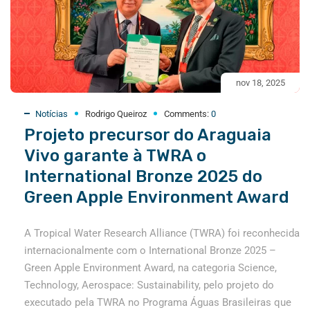
nov 18, 2025
Notícias
Rodrigo Queiroz
Comments:
0
Projeto precursor do Araguaia
Vivo garante à TWRA o
International Bronze 2025 do
Green Apple Environment Award
A Tropical Water Research Alliance (TWRA) foi reconhecida
internacionalmente com o International Bronze 2025 –
Green Apple Environment Award, na categoria Science,
Technology, Aerospace: Sustainability, pelo projeto do
executado pela TWRA no Programa Águas Brasileiras que