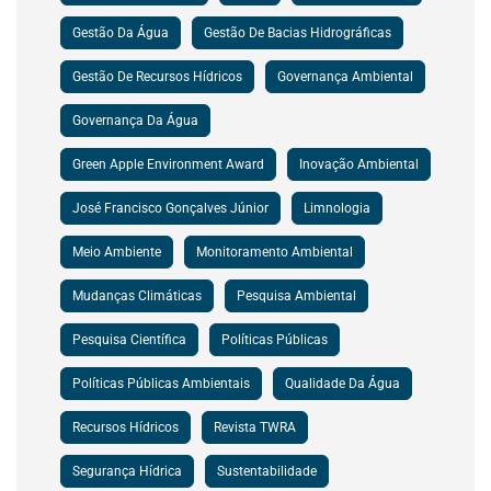
Gestão Da Água
Gestão De Bacias Hidrográficas
Gestão De Recursos Hídricos
Governança Ambiental
Governança Da Água
Green Apple Environment Award
Inovação Ambiental
José Francisco Gonçalves Júnior
Limnologia
Meio Ambiente
Monitoramento Ambiental
Mudanças Climáticas
Pesquisa Ambiental
Pesquisa Científica
Políticas Públicas
Políticas Públicas Ambientais
Qualidade Da Água
Recursos Hídricos
Revista TWRA
Segurança Hídrica
Sustentabilidade