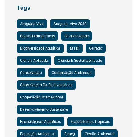
Tags
Araguaia Vivo
Araguaia Vivo 2030
Bacias Hidrográficas
Biodiversidade
Biodiversidade Aquática
Brasil
Cerrado
Ciência Aplicada
Ciência E Sustentabilidade
Conservação
Conservação Ambiental
Conservação Da Biodiversidade
Cooperação Internacional
Desenvolvimento Sustentável
Ecossistemas Aquáticos
Ecossistemas Tropicais
Educação Ambiental
Fapeg
Gestão Ambiental