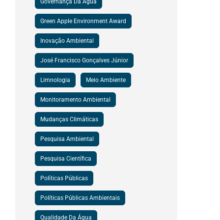
Governança Da Água
Green Apple Environment Award
Inovação Ambiental
José Francisco Gonçalves Júnior
Limnologia
Meio Ambiente
Monitoramento Ambiental
Mudanças Climáticas
Pesquisa Ambiental
Pesquisa Científica
Políticas Públicas
Políticas Públicas Ambientais
Qualidade Da Água