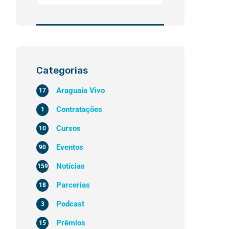
Categorias
Araguaia Vivo
17
Contratações
1
Cursos
10
Eventos
90
Notícias
159
Parcerias
18
Podcast
3
Prêmios
15