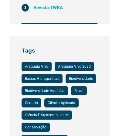
Revista TWRA
3
Tags
Araguaia Vivo
Araguaia Vivo 2030
Bacias Hidrográficas
Biodiversidade
Biodiversidade Aquática
Brasil
Cerrado
Ciência Aplicada
Ciência E Sustentabilidade
Conservação