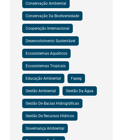
Conservação Ambiental
Conservação Da Biodiversidade
Cooperação Internacional
Desenvolvimento Sustentável
Ecossistemas Aquáticos
Ecossistemas Tropicais
Educação Ambiental
Fapeg
Gestão Ambiental
Gestão Da Água
Gestão De Bacias Hidrográficas
Gestão De Recursos Hídricos
Governança Ambiental