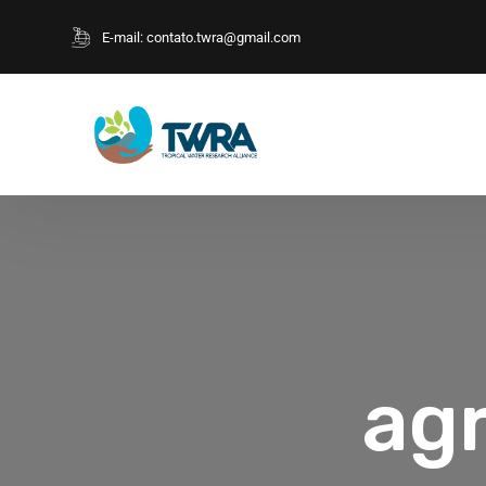
E-mail:
contato.twra@gmail.com
agr