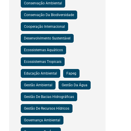
Conservação Ambiental
Conservação Da Biodiversidade
Cooperação Internacional
Desenvolvimento Sustentável
Ecossistemas Aquáticos
Ecossistemas Tropicais
Educação Ambiental
Fapeg
Gestão Ambiental
Gestão Da Água
Gestão De Bacias Hidrográficas
Gestão De Recursos Hídricos
Governança Ambiental