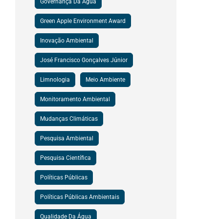
Governança Da Água
Green Apple Environment Award
Inovação Ambiental
José Francisco Gonçalves Júnior
Limnologia
Meio Ambiente
Monitoramento Ambiental
Mudanças Climáticas
Pesquisa Ambiental
Pesquisa Científica
Políticas Públicas
Políticas Públicas Ambientais
Qualidade Da Água