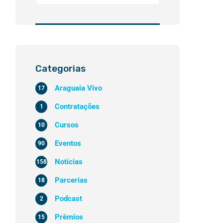
Categorias
Araguaia Vivo
17
Contratações
1
Cursos
10
Eventos
90
Notícias
158
Parcerias
18
Podcast
2
Prêmios
15