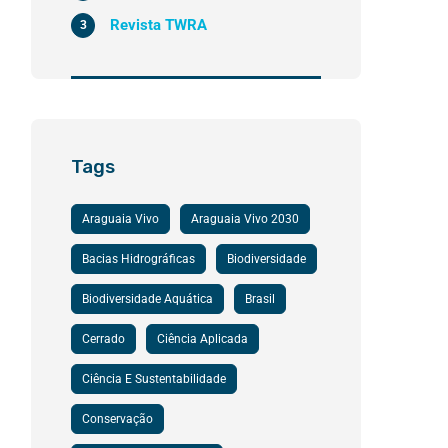
Revista TWRA
3
Tags
Araguaia Vivo
Araguaia Vivo 2030
Bacias Hidrográficas
Biodiversidade
Biodiversidade Aquática
Brasil
Cerrado
Ciência Aplicada
Ciência E Sustentabilidade
Conservação