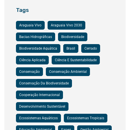
Tags
Araguaia Vivo
Araguaia Vivo 2030
Bacias Hidrográficas
Biodiversidade
Biodiversidade Aquática
Brasil
Cerrado
Ciência Aplicada
Ciência E Sustentabilidade
Conservação
Conservação Ambiental
Conservação Da Biodiversidade
Cooperação Internacional
Desenvolvimento Sustentável
Ecossistemas Aquáticos
Ecossistemas Tropicais
Educação Ambiental
Fapeg
Gestão Ambiental