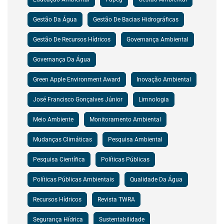
Gestão Da Água
Gestão De Bacias Hidrográficas
Gestão De Recursos Hídricos
Governança Ambiental
Governança Da Água
Green Apple Environment Award
Inovação Ambiental
José Francisco Gonçalves Júnior
Limnologia
Meio Ambiente
Monitoramento Ambiental
Mudanças Climáticas
Pesquisa Ambiental
Pesquisa Científica
Políticas Públicas
Políticas Públicas Ambientais
Qualidade Da Água
Recursos Hídricos
Revista TWRA
Segurança Hídrica
Sustentabilidade