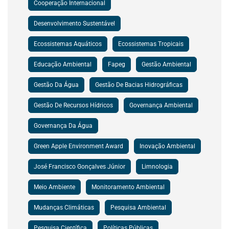
Cooperação Internacional
Desenvolvimento Sustentável
Ecossistemas Aquáticos
Ecossistemas Tropicais
Educação Ambiental
Fapeg
Gestão Ambiental
Gestão Da Água
Gestão De Bacias Hidrográficas
Gestão De Recursos Hídricos
Governança Ambiental
Governança Da Água
Green Apple Environment Award
Inovação Ambiental
José Francisco Gonçalves Júnior
Limnologia
Meio Ambiente
Monitoramento Ambiental
Mudanças Climáticas
Pesquisa Ambiental
Pesquisa Científica
Políticas Públicas