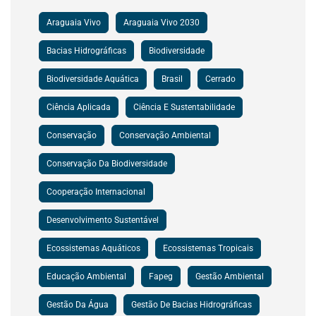
Araguaia Vivo
Araguaia Vivo 2030
Bacias Hidrográficas
Biodiversidade
Biodiversidade Aquática
Brasil
Cerrado
Ciência Aplicada
Ciência E Sustentabilidade
Conservação
Conservação Ambiental
Conservação Da Biodiversidade
Cooperação Internacional
Desenvolvimento Sustentável
Ecossistemas Aquáticos
Ecossistemas Tropicais
Educação Ambiental
Fapeg
Gestão Ambiental
Gestão Da Água
Gestão De Bacias Hidrográficas