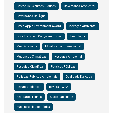
Gestão De Recursos Hídricos
Governança Ambiental
Governança Da Água
Green Apple Environment Award
Inovação Ambiental
José Francisco Gonçalves Júnior
Limnologia
Meio Ambiente
Monitoramento Ambiental
Mudanças Climáticas
Pesquisa Ambiental
Pesquisa Científica
Políticas Públicas
Políticas Públicas Ambientais
Qualidade Da Água
Recursos Hídricos
Revista TWRA
Segurança Hídrica
Sustentabilidade
Sustentabilidade Hídrica