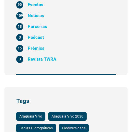
Eventos
90
Notícias
159
Parcerias
18
Podcast
3
Prêmios
15
Revista TWRA
3
Tags
Araguaia Vivo
Araguaia Vivo 2030
Bacias Hidrográficas
Biodiversidade