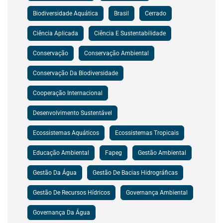
Biodiversidade Aquática
Brasil
Cerrado
Ciência Aplicada
Ciência E Sustentabilidade
Conservação
Conservação Ambiental
Conservação Da Biodiversidade
Cooperação Internacional
Desenvolvimento Sustentável
Ecossistemas Aquáticos
Ecossistemas Tropicais
Educação Ambiental
Fapeg
Gestão Ambiental
Gestão Da Água
Gestão De Bacias Hidrográficas
Gestão De Recursos Hídricos
Governança Ambiental
Governança Da Água