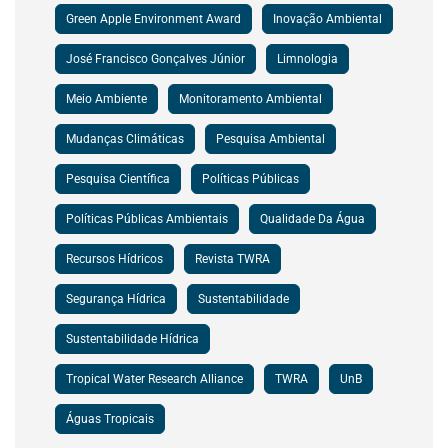
Green Apple Environment Award
Inovação Ambiental
José Francisco Gonçalves Júnior
Limnologia
Meio Ambiente
Monitoramento Ambiental
Mudanças Climáticas
Pesquisa Ambiental
Pesquisa Científica
Políticas Públicas
Políticas Públicas Ambientais
Qualidade Da Água
Recursos Hídricos
Revista TWRA
Segurança Hídrica
Sustentabilidade
Sustentabilidade Hídrica
Tropical Water Research Alliance
TWRA
UnB
Águas Tropicais