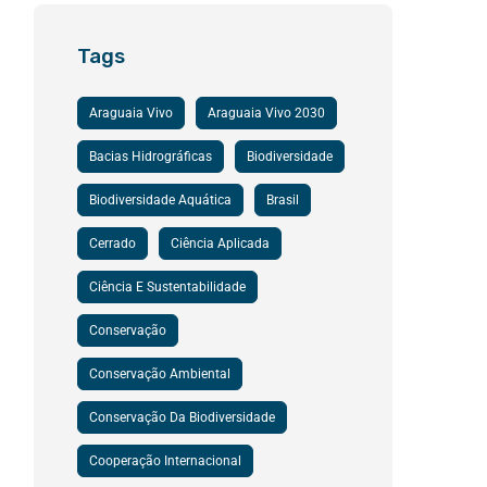
Tags
Araguaia Vivo
Araguaia Vivo 2030
Bacias Hidrográficas
Biodiversidade
Biodiversidade Aquática
Brasil
Cerrado
Ciência Aplicada
Ciência E Sustentabilidade
Conservação
Conservação Ambiental
Conservação Da Biodiversidade
Cooperação Internacional