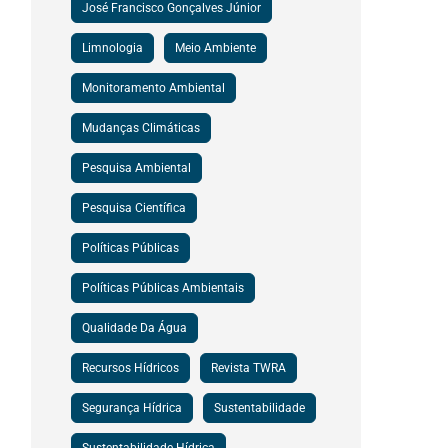
José Francisco Gonçalves Júnior
Limnologia
Meio Ambiente
Monitoramento Ambiental
Mudanças Climáticas
Pesquisa Ambiental
Pesquisa Científica
Políticas Públicas
Políticas Públicas Ambientais
Qualidade Da Água
Recursos Hídricos
Revista TWRA
Segurança Hídrica
Sustentabilidade