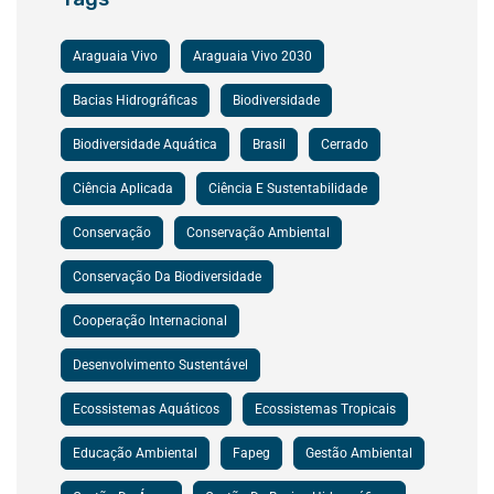
Araguaia Vivo
Araguaia Vivo 2030
Bacias Hidrográficas
Biodiversidade
Biodiversidade Aquática
Brasil
Cerrado
Ciência Aplicada
Ciência E Sustentabilidade
Conservação
Conservação Ambiental
Conservação Da Biodiversidade
Cooperação Internacional
Desenvolvimento Sustentável
Ecossistemas Aquáticos
Ecossistemas Tropicais
Educação Ambiental
Fapeg
Gestão Ambiental