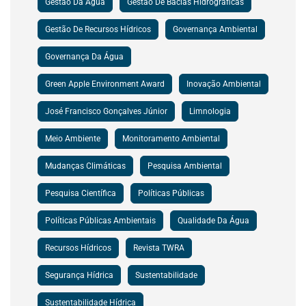
Gestão Da Água
Gestão De Bacias Hidrográficas
Gestão De Recursos Hídricos
Governança Ambiental
Governança Da Água
Green Apple Environment Award
Inovação Ambiental
José Francisco Gonçalves Júnior
Limnologia
Meio Ambiente
Monitoramento Ambiental
Mudanças Climáticas
Pesquisa Ambiental
Pesquisa Científica
Políticas Públicas
Políticas Públicas Ambientais
Qualidade Da Água
Recursos Hídricos
Revista TWRA
Segurança Hídrica
Sustentabilidade
Sustentabilidade Hídrica