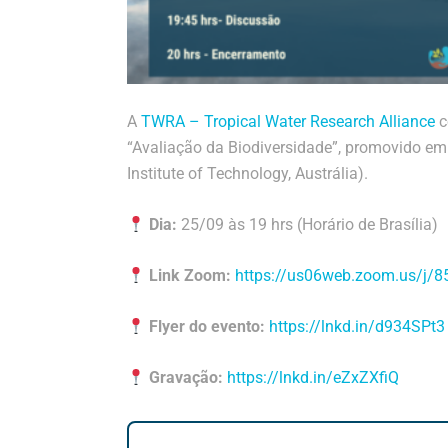
A
TWRA – Tropical Water Research Alliance
c
“Avaliação da Biodiversidade”, promovido e
Institute of Technology, Austrália).
Dia:
25/09 às 19 hrs (Horário de Brasília)
Link Zoom:
https://us06web.zoom.us/j/
Flyer do evento:
https://lnkd.in/d934SPt3
Gravação:
https://lnkd.in/eZxZXfiQ