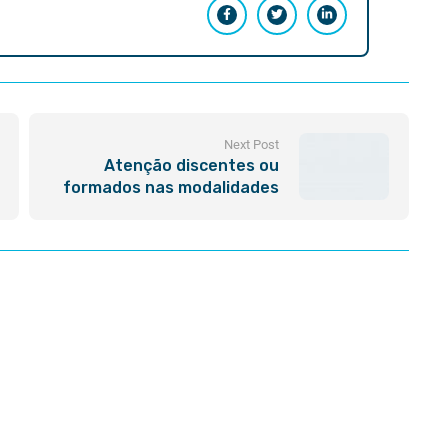
Next Post
Atenção discentes ou
formados nas modalidades
de cursos ligados ao
sistema CONFEA-CREA