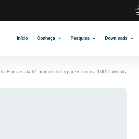
Início
Conheça
Pesquisa
Downloads
 da Biodiversidade”, promovido em parceria com a RMIT University