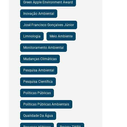
Green Apple Environment Award
Inovação Ambiental
José Francisco Gonçalves Júnior
Limnologia
Meio Ambiente
Monitoramento Ambiental
Mudanças Climáticas
Pesquisa Ambiental
Pesquisa Científica
Políticas Públicas
Políticas Públicas Ambientais
Qualidade Da Água