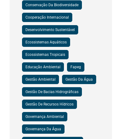
Conservação Da Biodiversidade
Cooperação Internacional
Desenvolvimento Sustentável
Ecossistemas Aquáticos
Ecossistemas Tropicais
Educação Ambiental
Fapeg
Gestão Ambiental
Gestão Da Água
Gestão De Bacias Hidrográficas
Gestão De Recursos Hídricos
Governança Ambiental
Governança Da Água