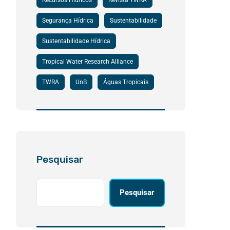
Recursos Hídricos
Revista TWRA
Segurança Hídrica
Sustentabilidade
Sustentabilidade Hídrica
Tropical Water Research Alliance
TWRA
UnB
Águas Tropicais
Pesquisar
Pesquisar