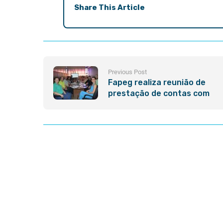
Share This Article
Previous Post
Fapeg realiza reunião de
prestação de contas com
equipe executora do projeto
Araguaia Vivo 2030:
Programa para Conservação
e Sustentabilidade