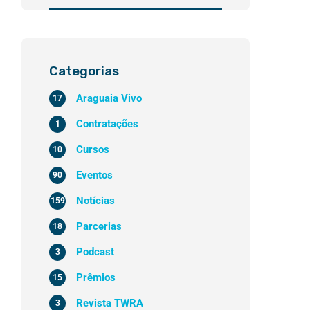
Categorias
Araguaia Vivo
17
Contratações
1
Cursos
10
Eventos
90
Notícias
159
Parcerias
18
Podcast
3
Prêmios
15
Revista TWRA
3