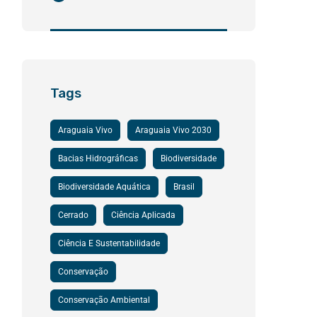
Tags
Araguaia Vivo
Araguaia Vivo 2030
Bacias Hidrográficas
Biodiversidade
Biodiversidade Aquática
Brasil
Cerrado
Ciência Aplicada
Ciência E Sustentabilidade
Conservação
Conservação Ambiental