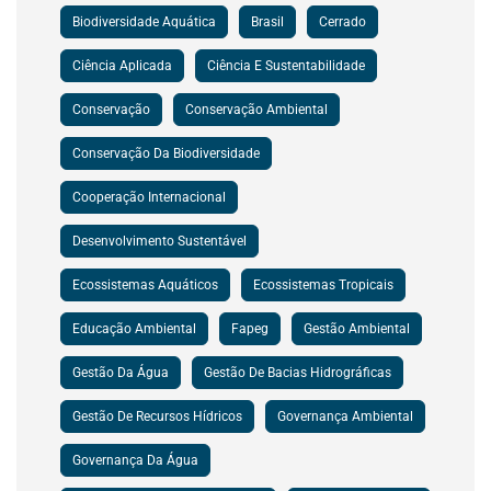
Biodiversidade Aquática
Brasil
Cerrado
Ciência Aplicada
Ciência E Sustentabilidade
Conservação
Conservação Ambiental
Conservação Da Biodiversidade
Cooperação Internacional
Desenvolvimento Sustentável
Ecossistemas Aquáticos
Ecossistemas Tropicais
Educação Ambiental
Fapeg
Gestão Ambiental
Gestão Da Água
Gestão De Bacias Hidrográficas
Gestão De Recursos Hídricos
Governança Ambiental
Governança Da Água