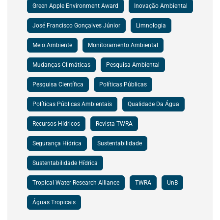
Green Apple Environment Award
Inovação Ambiental
José Francisco Gonçalves Júnior
Limnologia
Meio Ambiente
Monitoramento Ambiental
Mudanças Climáticas
Pesquisa Ambiental
Pesquisa Científica
Políticas Públicas
Políticas Públicas Ambientais
Qualidade Da Água
Recursos Hídricos
Revista TWRA
Segurança Hídrica
Sustentabilidade
Sustentabilidade Hídrica
Tropical Water Research Alliance
TWRA
UnB
Águas Tropicais