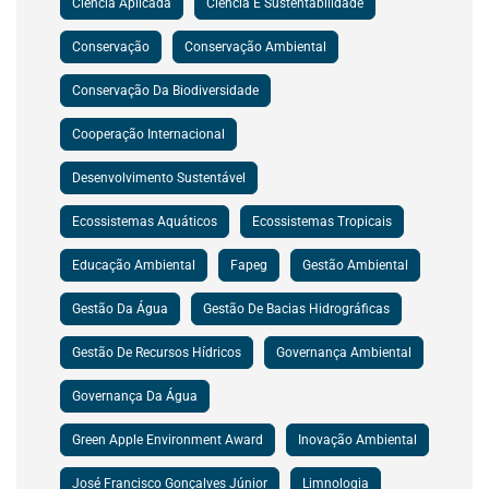
Ciência Aplicada
Ciência E Sustentabilidade
Conservação
Conservação Ambiental
Conservação Da Biodiversidade
Cooperação Internacional
Desenvolvimento Sustentável
Ecossistemas Aquáticos
Ecossistemas Tropicais
Educação Ambiental
Fapeg
Gestão Ambiental
Gestão Da Água
Gestão De Bacias Hidrográficas
Gestão De Recursos Hídricos
Governança Ambiental
Governança Da Água
Green Apple Environment Award
Inovação Ambiental
José Francisco Gonçalves Júnior
Limnologia