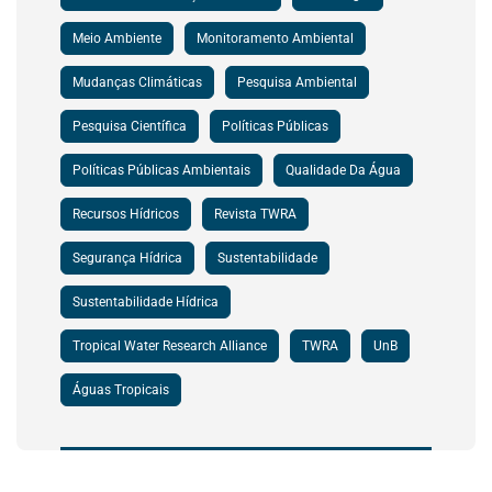
Meio Ambiente
Monitoramento Ambiental
Mudanças Climáticas
Pesquisa Ambiental
Pesquisa Científica
Políticas Públicas
Políticas Públicas Ambientais
Qualidade Da Água
Recursos Hídricos
Revista TWRA
Segurança Hídrica
Sustentabilidade
Sustentabilidade Hídrica
Tropical Water Research Alliance
TWRA
UnB
Águas Tropicais