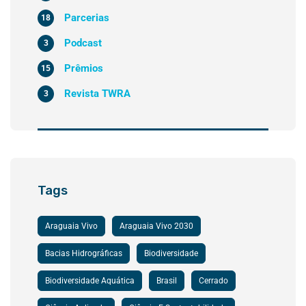
Parcerias
18
Podcast
3
Prêmios
15
Revista TWRA
3
Tags
Araguaia Vivo
Araguaia Vivo 2030
Bacias Hidrográficas
Biodiversidade
Biodiversidade Aquática
Brasil
Cerrado