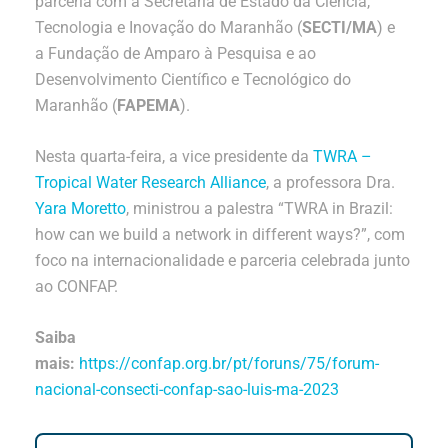
parceria com a Secretaria de Estado da Ciência,
Tecnologia e Inovação do Maranhão (
SECTI/MA
) e
a Fundação de Amparo à Pesquisa e ao
Desenvolvimento Científico e Tecnológico do
Maranhão (
FAPEMA
).
Nesta quarta-feira, a vice presidente da
TWRA –
Tropical Water Research Alliance
, a professora Dra.
Yara Moretto
, ministrou a palestra “TWRA in Brazil:
how can we build a network in different ways?”, com
foco na internacionalidade e parceria celebrada junto
ao CONFAP.
Saiba
mais:
https://confap.org.br/pt/foruns/75/forum-
nacional-consecti-confap-sao-luis-ma-2023