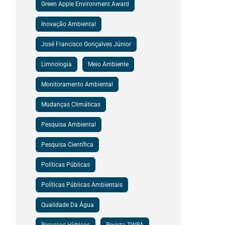
Green Apple Environment Award
Inovação Ambiental
José Francisco Gonçalves Júnior
Limnologia
Meio Ambiente
Monitoramento Ambiental
Mudanças Climáticas
Pesquisa Ambiental
Pesquisa Científica
Políticas Públicas
Políticas Públicas Ambientais
Qualidade Da Água