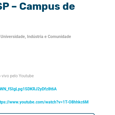
FSP – Campus de
re Universidade, Indústria e Comunidade
vivo pelo Youtube
er/WN_fSIgLpg1SDKRJ2yDfz8t6A
ttps://www.youtube.com/watch?v=1T-O8hhkc6M