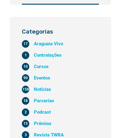
Categorias
Araguaia Vivo
17
Contratações
1
Cursos
10
Eventos
90
Notícias
158
Parcerias
18
Podcast
2
Prêmios
15
Revista TWRA
3