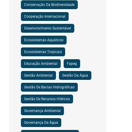
Conservação Da Biodiversidade
Cooperação Internacional
Desenvolvimento Sustentável
Ecossistemas Aquáticos
Ecossistemas Tropicais
Educação Ambiental
Fapeg
Gestão Ambiental
Gestão Da Água
Gestão De Bacias Hidrográficas
Gestão De Recursos Hídricos
Governança Ambiental
Governança Da Água