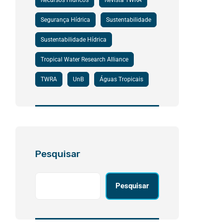
Recursos Hídricos
Revista TWRA
Segurança Hídrica
Sustentabilidade
Sustentabilidade Hídrica
Tropical Water Research Alliance
TWRA
UnB
Águas Tropicais
Pesquisar
Pesquisar