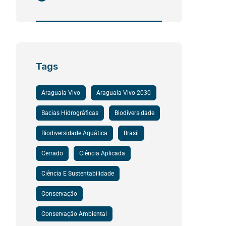
Tags
Araguaia Vivo
Araguaia Vivo 2030
Bacias Hidrográficas
Biodiversidade
Biodiversidade Aquática
Brasil
Cerrado
Ciência Aplicada
Ciência E Sustentabilidade
Conservação
Conservação Ambiental