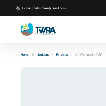
E-mail:
contato.twra@gmail.com
Home
Notícias
Eventos
XII Webinário IFSP 