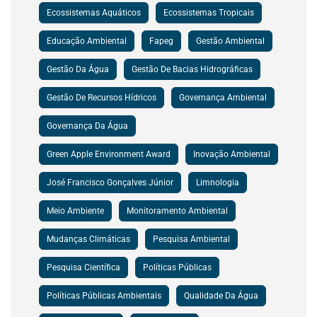
Ecossistemas Aquáticos
Ecossistemas Tropicais
Educação Ambiental
Fapeg
Gestão Ambiental
Gestão Da Água
Gestão De Bacias Hidrográficas
Gestão De Recursos Hídricos
Governança Ambiental
Governança Da Água
Green Apple Environment Award
Inovação Ambiental
José Francisco Gonçalves Júnior
Limnologia
Meio Ambiente
Monitoramento Ambiental
Mudanças Climáticas
Pesquisa Ambiental
Pesquisa Científica
Políticas Públicas
Políticas Públicas Ambientais
Qualidade Da Água