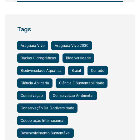
Tags
Araguaia Vivo
Araguaia Vivo 2030
Bacias Hidrográficas
Biodiversidade
Biodiversidade Aquática
Brasil
Cerrado
Ciência Aplicada
Ciência E Sustentabilidade
Conservação
Conservação Ambiental
Conservação Da Biodiversidade
Cooperação Internacional
Desenvolvimento Sustentável