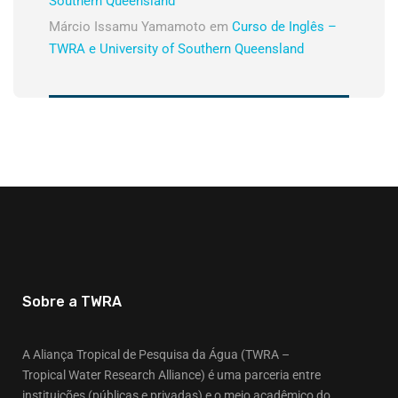
Southern Queensland
Márcio Issamu Yamamoto
em
Curso de Inglês –
TWRA e University of Southern Queensland
Sobre a TWRA
A Aliança Tropical de Pesquisa da Água (TWRA –
Tropical Water Research Alliance) é uma parceria entre
instituições (públicas e privadas) e o meio acadêmico do