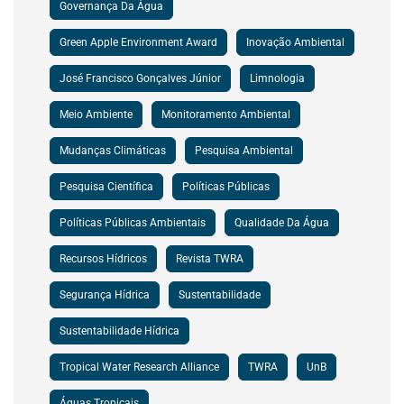
Governança Da Água
Green Apple Environment Award
Inovação Ambiental
José Francisco Gonçalves Júnior
Limnologia
Meio Ambiente
Monitoramento Ambiental
Mudanças Climáticas
Pesquisa Ambiental
Pesquisa Científica
Políticas Públicas
Políticas Públicas Ambientais
Qualidade Da Água
Recursos Hídricos
Revista TWRA
Segurança Hídrica
Sustentabilidade
Sustentabilidade Hídrica
Tropical Water Research Alliance
TWRA
UnB
Águas Tropicais