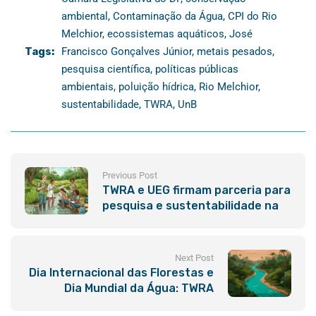
ambiental
,
Contaminação da Água
,
CPI do Rio
Melchior
,
ecossistemas aquáticos
,
José
Tags:
Francisco Gonçalves Júnior
,
metais pesados
,
pesquisa científica
,
políticas públicas
ambientais
,
poluição hídrica
,
Rio Melchior
,
sustentabilidade
,
TWRA
,
UnB
Previous Post
TWRA e UEG firmam parceria para
pesquisa e sustentabilidade na
Bacia do Araguaia
Next Post
Dia Internacional das Florestas e
Dia Mundial da Água: TWRA
reforça a importância da