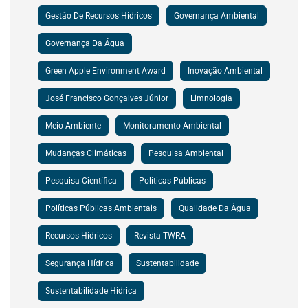
Gestão De Recursos Hídricos
Governança Ambiental
Governança Da Água
Green Apple Environment Award
Inovação Ambiental
José Francisco Gonçalves Júnior
Limnologia
Meio Ambiente
Monitoramento Ambiental
Mudanças Climáticas
Pesquisa Ambiental
Pesquisa Científica
Políticas Públicas
Políticas Públicas Ambientais
Qualidade Da Água
Recursos Hídricos
Revista TWRA
Segurança Hídrica
Sustentabilidade
Sustentabilidade Hídrica