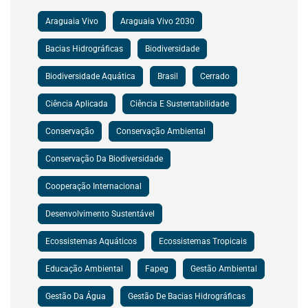
Araguaia Vivo
Araguaia Vivo 2030
Bacias Hidrográficas
Biodiversidade
Biodiversidade Aquática
Brasil
Cerrado
Ciência Aplicada
Ciência E Sustentabilidade
Conservação
Conservação Ambiental
Conservação Da Biodiversidade
Cooperação Internacional
Desenvolvimento Sustentável
Ecossistemas Aquáticos
Ecossistemas Tropicais
Educação Ambiental
Fapeg
Gestão Ambiental
Gestão Da Água
Gestão De Bacias Hidrográficas