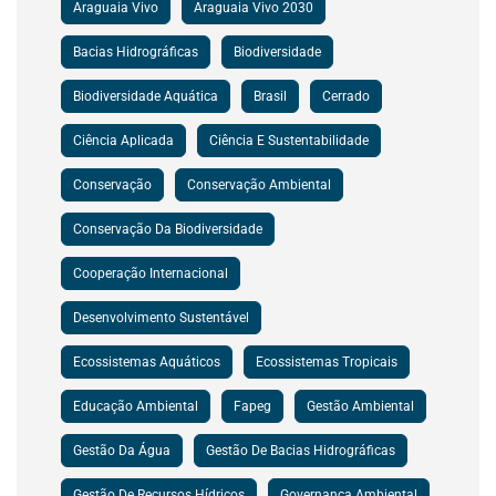
Araguaia Vivo
Araguaia Vivo 2030
Bacias Hidrográficas
Biodiversidade
Biodiversidade Aquática
Brasil
Cerrado
Ciência Aplicada
Ciência E Sustentabilidade
Conservação
Conservação Ambiental
Conservação Da Biodiversidade
Cooperação Internacional
Desenvolvimento Sustentável
Ecossistemas Aquáticos
Ecossistemas Tropicais
Educação Ambiental
Fapeg
Gestão Ambiental
Gestão Da Água
Gestão De Bacias Hidrográficas
Gestão De Recursos Hídricos
Governança Ambiental