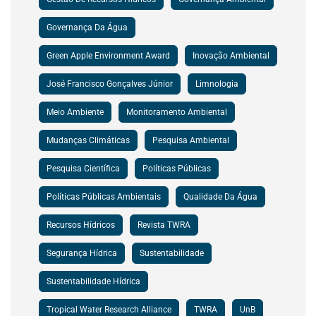
Governança Da Água
Green Apple Environment Award
Inovação Ambiental
José Francisco Gonçalves Júnior
Limnologia
Meio Ambiente
Monitoramento Ambiental
Mudanças Climáticas
Pesquisa Ambiental
Pesquisa Científica
Políticas Públicas
Políticas Públicas Ambientais
Qualidade Da Água
Recursos Hídricos
Revista TWRA
Segurança Hídrica
Sustentabilidade
Sustentabilidade Hídrica
Tropical Water Research Alliance
TWRA
UnB