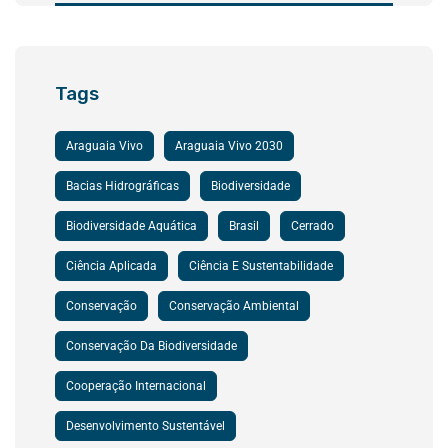
Tags
Araguaia Vivo
Araguaia Vivo 2030
Bacias Hidrográficas
Biodiversidade
Biodiversidade Aquática
Brasil
Cerrado
Ciência Aplicada
Ciência E Sustentabilidade
Conservação
Conservação Ambiental
Conservação Da Biodiversidade
Cooperação Internacional
Desenvolvimento Sustentável