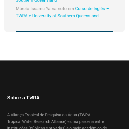
Southern Queensland
Márcio Issamu Yamamoto
em
Curso de Inglês –
TWRA e University of Southern Queensland
Sobre a TWRA
A Aliança Tropical de Pesquisa da Água (TWRA –
Tropical Water Research Alliance) é uma parceria entre
instituições (públicas e privadas) e o meio acadêmico do