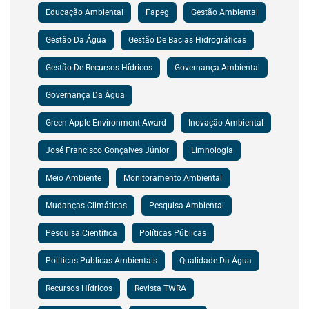
Educação Ambiental
Fapeg
Gestão Ambiental
Gestão Da Água
Gestão De Bacias Hidrográficas
Gestão De Recursos Hídricos
Governança Ambiental
Governança Da Água
Green Apple Environment Award
Inovação Ambiental
José Francisco Gonçalves Júnior
Limnologia
Meio Ambiente
Monitoramento Ambiental
Mudanças Climáticas
Pesquisa Ambiental
Pesquisa Científica
Políticas Públicas
Políticas Públicas Ambientais
Qualidade Da Água
Recursos Hídricos
Revista TWRA