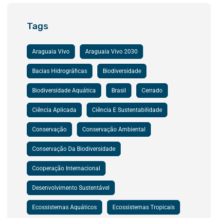
Tags
Araguaia Vivo
Araguaia Vivo 2030
Bacias Hidrográficas
Biodiversidade
Biodiversidade Aquática
Brasil
Cerrado
Ciência Aplicada
Ciência E Sustentabilidade
Conservação
Conservação Ambiental
Conservação Da Biodiversidade
Cooperação Internacional
Desenvolvimento Sustentável
Ecossistemas Aquáticos
Ecossistemas Tropicais