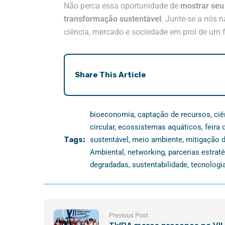
Não perca essa oportunidade de
mostrar seu 
transformação sustentável
. Junte-se a nós 
ciência, mercado e sociedade em prol de um f
Share This Article
bioeconomia
,
captação de recursos
,
ciê
circular
,
ecossistemas aquáticos
,
feira
Tags:
sustentável
,
meio ambiente
,
mitigação 
Ambiental
,
networking
,
parcerias estrat
degradadas
,
sustentabilidade
,
tecnologi
Previous Post