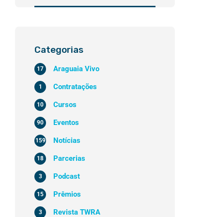
Categorias
Araguaia Vivo
17
Contratações
1
Cursos
10
Eventos
90
Notícias
159
Parcerias
18
Podcast
3
Prêmios
15
Revista TWRA
3