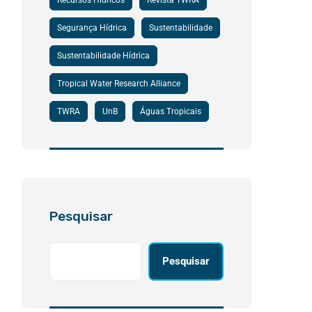
Recursos Hídricos
Revista TWRA
Segurança Hídrica
Sustentabilidade
Sustentabilidade Hídrica
Tropical Water Research Alliance
TWRA
UnB
Águas Tropicais
Pesquisar
Pesquisar