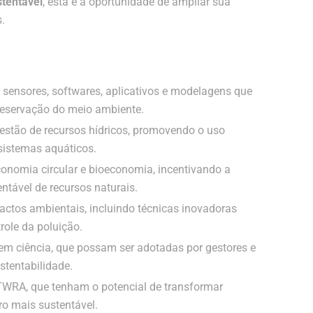
stentável
, esta é a oportunidade de ampliar sua
s.
sensores, softwares, aplicativos e modelagens que
reservação do meio ambiente.
estão de recursos hídricos, promovendo o uso
sistemas aquáticos.
onomia circular e bioeconomia, incentivando a
ntável de recursos naturais.
ctos ambientais, incluindo técnicas inovadoras
role da poluição.
 em ciência, que possam ser adotadas por gestores e
stentabilidade.
TWRA, que tenham o potencial de transformar
ro mais sustentável.