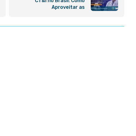
CT&I no Brasil: Como
Aproveitar as
Oportunidades e Impulsionar
a Inovação