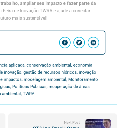
trabalho, ampliar seu impacto e fazer parte da
na Feira de Inovação TWRA e ajude a conectar
uturo mais sustentável!
ncia aplicada
,
conservação ambiental
,
economia
 de inovação
,
gestão de recursos hídricos
,
inovação
de impactos
,
modelagem ambiental
,
Monitoramento
égicas
,
Políticas Públicas
,
recuperação de áreas
a ambiental
,
TWRA
Next Post