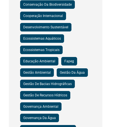
Conservação Da Biodiversidade
Cooperação Internacional
Desenvolvimento Sustentável
Ecossistemas Aquáticos
Ecossistemas Tropicais
Educação Ambiental
Fapeg
Gestão Ambiental
Gestão Da Água
Gestão De Bacias Hidrográficas
Gestão De Recursos Hídricos
Governança Ambiental
Governança Da Água