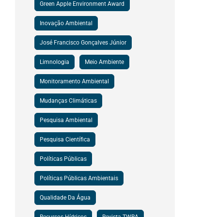
Green Apple Environment Award
Inovação Ambiental
José Francisco Gonçalves Júnior
Limnologia
Meio Ambiente
Monitoramento Ambiental
Mudanças Climáticas
Pesquisa Ambiental
Pesquisa Científica
Políticas Públicas
Políticas Públicas Ambientais
Qualidade Da Água