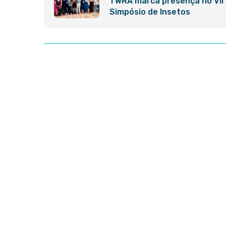
TWRA marca presença no VII
Simpósio de Insetos
Aquáticos Neotropicais
(SIAN): Ciência e
Sustentabilidade em Foco