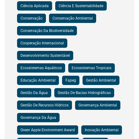
Ciência Aplicada
Ciência E Sustentabilidade
Conservação
Conservação Ambiental
Conservação Da Biodiversidade
Cooperação Internacional
Desenvolvimento Sustentável
Ecossistemas Aquáticos
Ecossistemas Tropicais
Educação Ambiental
Fapeg
Gestão Ambiental
Gestão Da Água
Gestão De Bacias Hidrográficas
Gestão De Recursos Hídricos
Governança Ambiental
Governança Da Água
Green Apple Environment Award
Inovação Ambiental