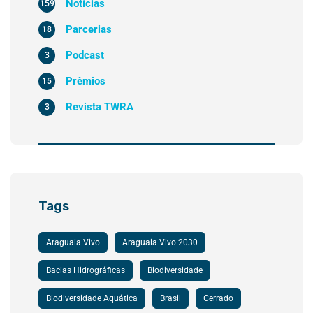
Notícias
159
Parcerias
18
Podcast
3
Prêmios
15
Revista TWRA
3
Tags
Araguaia Vivo
Araguaia Vivo 2030
Bacias Hidrográficas
Biodiversidade
Biodiversidade Aquática
Brasil
Cerrado