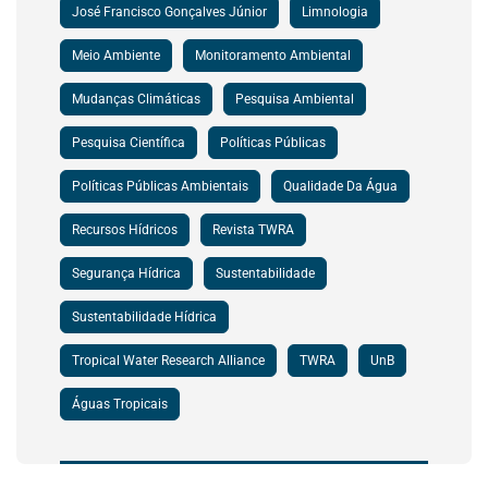
José Francisco Gonçalves Júnior
Limnologia
Meio Ambiente
Monitoramento Ambiental
Mudanças Climáticas
Pesquisa Ambiental
Pesquisa Científica
Políticas Públicas
Políticas Públicas Ambientais
Qualidade Da Água
Recursos Hídricos
Revista TWRA
Segurança Hídrica
Sustentabilidade
Sustentabilidade Hídrica
Tropical Water Research Alliance
TWRA
UnB
Águas Tropicais