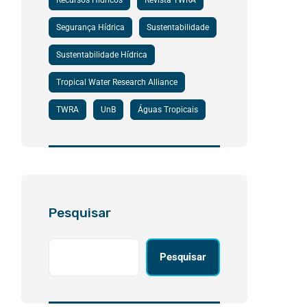
Recursos Hídricos
Revista TWRA
Segurança Hídrica
Sustentabilidade
Sustentabilidade Hídrica
Tropical Water Research Alliance
TWRA
UnB
Águas Tropicais
Pesquisar
Pesquisar