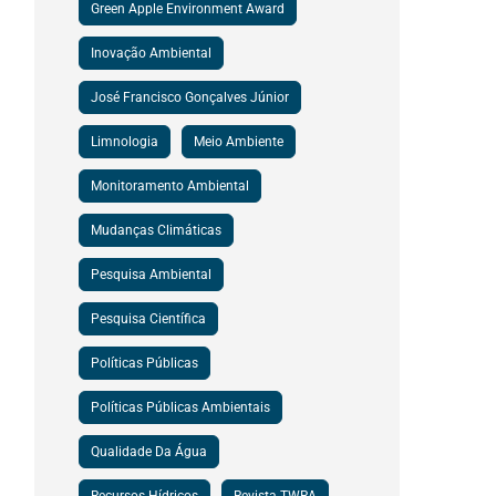
Green Apple Environment Award
Inovação Ambiental
José Francisco Gonçalves Júnior
Limnologia
Meio Ambiente
Monitoramento Ambiental
Mudanças Climáticas
Pesquisa Ambiental
Pesquisa Científica
Políticas Públicas
Políticas Públicas Ambientais
Qualidade Da Água