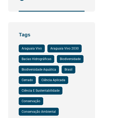
Tags
Araguaia Vivo
Araguaia Vivo 2030
Bacias Hidrográficas
Biodiversidade
Biodiversidade Aquática
Brasil
Cerrado
Ciência Aplicada
Ciência E Sustentabilidade
Conservação
Conservação Ambiental