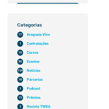
Categorias
Araguaia Vivo
17
Contratações
1
Cursos
10
Eventos
90
Notícias
159
Parcerias
18
Podcast
3
Prêmios
15
Revista TWRA
3