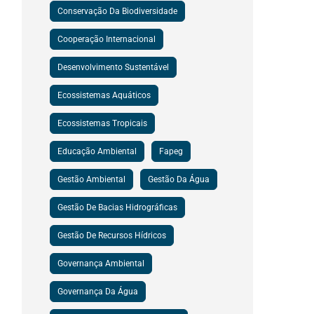
Conservação Da Biodiversidade
Cooperação Internacional
Desenvolvimento Sustentável
Ecossistemas Aquáticos
Ecossistemas Tropicais
Educação Ambiental
Fapeg
Gestão Ambiental
Gestão Da Água
Gestão De Bacias Hidrográficas
Gestão De Recursos Hídricos
Governança Ambiental
Governança Da Água