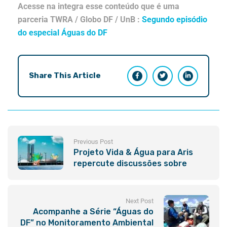
Acesse na integra esse conteúdo que é uma
parceria TWRA / Globo DF / UnB :
Segundo episódio
do especial Águas do DF
Share This Article
Previous Post
Projeto Vida & Água para Aris
repercute discussões sobre
extremos climáticos realizados
pelo Ministério Público e
sociedade civil no Distrito
Next Post
Federal
Acompanhe a Série “Águas do
DF” no Monitoramento Ambiental