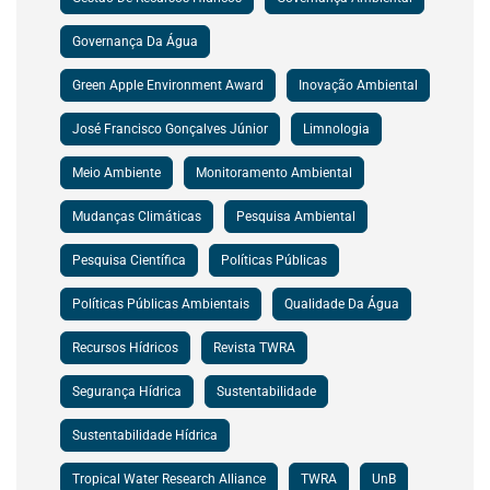
Governança Da Água
Green Apple Environment Award
Inovação Ambiental
José Francisco Gonçalves Júnior
Limnologia
Meio Ambiente
Monitoramento Ambiental
Mudanças Climáticas
Pesquisa Ambiental
Pesquisa Científica
Políticas Públicas
Políticas Públicas Ambientais
Qualidade Da Água
Recursos Hídricos
Revista TWRA
Segurança Hídrica
Sustentabilidade
Sustentabilidade Hídrica
Tropical Water Research Alliance
TWRA
UnB