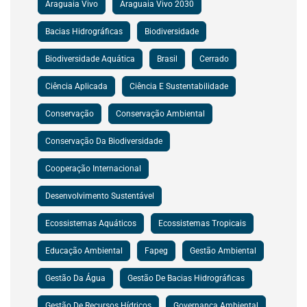
Araguaia Vivo
Araguaia Vivo 2030
Bacias Hidrográficas
Biodiversidade
Biodiversidade Aquática
Brasil
Cerrado
Ciência Aplicada
Ciência E Sustentabilidade
Conservação
Conservação Ambiental
Conservação Da Biodiversidade
Cooperação Internacional
Desenvolvimento Sustentável
Ecossistemas Aquáticos
Ecossistemas Tropicais
Educação Ambiental
Fapeg
Gestão Ambiental
Gestão Da Água
Gestão De Bacias Hidrográficas
Gestão De Recursos Hídricos
Governança Ambiental