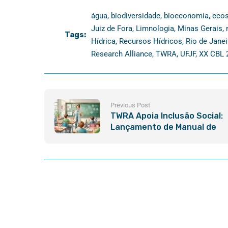
água
,
biodiversidade
,
bioeconomia
,
ecos
Juiz de Fora
,
Limnologia
,
Minas Gerais
,
Tags:
Hídrica
,
Recursos Hídricos
,
Rio de Janei
Research Alliance
,
TWRA
,
UFJF
,
XX CBL 
Previous Post
TWRA Apoia Inclusão Social:
Lançamento de Manual de
Libras para o Ensino de
Ciências e Biologia