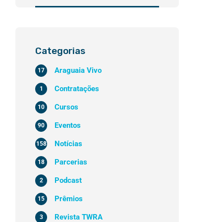
Categorias
Araguaia Vivo
17
Contratações
1
Cursos
10
Eventos
90
Notícias
158
Parcerias
18
Podcast
2
Prêmios
15
Revista TWRA
3