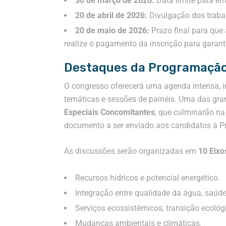
30 de março de 2026:
Data limite para en
20 de abril de 2026:
Divulgação dos trabal
20 de maio de 2026:
Prazo final para que
realize o pagamento da inscrição para garant
Destaques da Programaçã
O congresso oferecerá uma agenda intensa, in
temáticas e sessões de painéis
.
Uma das gran
Especiais Concomitantes
, que culminarão n
documento a ser enviado aos candidatos à P
As discussões serão organizadas em
10 Eixo
Recursos hídricos e potencial energético.
Integração entre qualidade da água, saúd
Serviços ecossistêmicos, transição ecológ
Mudanças ambientais e climáticas.