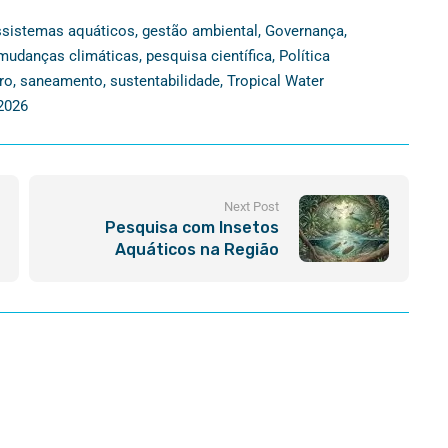
sistemas aquáticos
,
gestão ambiental
,
Governança
,
mudanças climáticas
,
pesquisa científica
,
Política
ro
,
saneamento
,
sustentabilidade
,
Tropical Water
2026
Next Post
Pesquisa com Insetos
Aquáticos na Região
Neotropical ganha Análise
Profunda em Novo Artigo
Científico