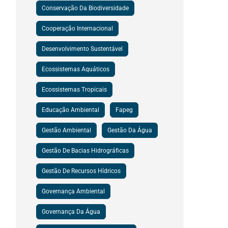
Conservação Da Biodiversidade
Cooperação Internacional
Desenvolvimento Sustentável
Ecossistemas Aquáticos
Ecossistemas Tropicais
Educação Ambiental
Fapeg
Gestão Ambiental
Gestão Da Água
Gestão De Bacias Hidrográficas
Gestão De Recursos Hídricos
Governança Ambiental
Governança Da Água