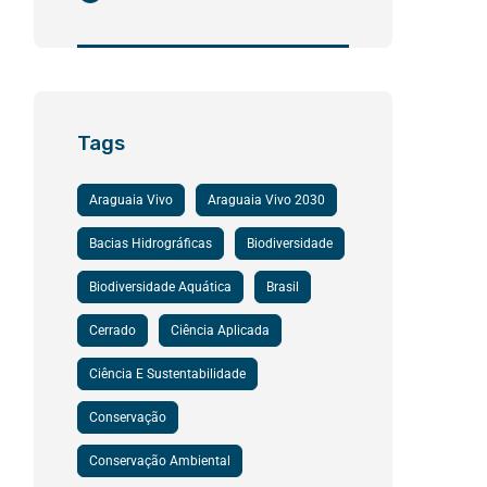
Tags
Araguaia Vivo
Araguaia Vivo 2030
Bacias Hidrográficas
Biodiversidade
Biodiversidade Aquática
Brasil
Cerrado
Ciência Aplicada
Ciência E Sustentabilidade
Conservação
Conservação Ambiental