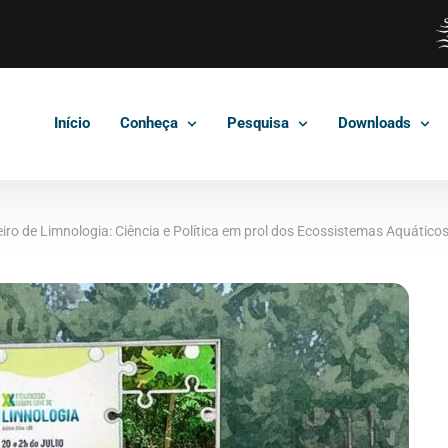
Início
Conheça
Pesquisa
Downloads
iro de Limnologia: Ciência e Política em prol dos Ecossistemas Aquático