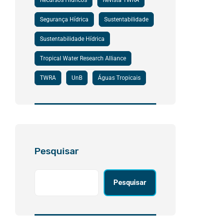
Recursos Hídricos
Revista TWRA
Segurança Hídrica
Sustentabilidade
Sustentabilidade Hídrica
Tropical Water Research Alliance
TWRA
UnB
Águas Tropicais
Pesquisar
Pesquisar