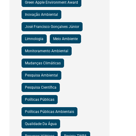
Green Apple Environment Award
Inovação Ambiental
José Francisco Gonçalves Júnior
Limnologia
Meio Ambiente
Monitoramento Ambiental
Mudanças Climáticas
Pesquisa Ambiental
Pesquisa Científica
Políticas Públicas
Políticas Públicas Ambientais
Qualidade Da Água