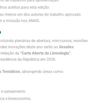
vio de trabalhos para apresentação.
hos aceitos para esta edição.
 ao menos um dos autores do trabalho aprovado
ir a inclusão nos ANAIS.
o
cluindo plenárias de abertura, mini-cursos, reuniões
des inovações deste ano serão as
Sessões
a redação da
“Carta Aberta da Limnologia”
,
residência da República em 2026
.
s Temáticos
, abrangendo áreas como:
e e saneamento.
ica e bioeconomia.