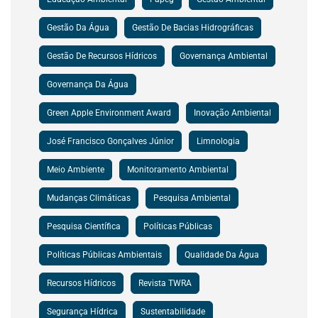
Gestão Da Água
Gestão De Bacias Hidrográficas
Gestão De Recursos Hídricos
Governança Ambiental
Governança Da Água
Green Apple Environment Award
Inovação Ambiental
José Francisco Gonçalves Júnior
Limnologia
Meio Ambiente
Monitoramento Ambiental
Mudanças Climáticas
Pesquisa Ambiental
Pesquisa Científica
Políticas Públicas
Políticas Públicas Ambientais
Qualidade Da Água
Recursos Hídricos
Revista TWRA
Segurança Hídrica
Sustentabilidade