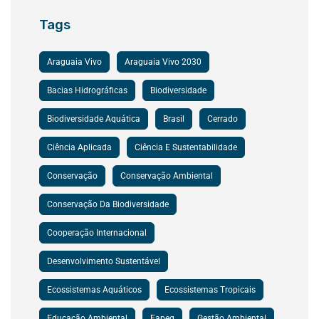
Tags
Araguaia Vivo
Araguaia Vivo 2030
Bacias Hidrográficas
Biodiversidade
Biodiversidade Aquática
Brasil
Cerrado
Ciência Aplicada
Ciência E Sustentabilidade
Conservação
Conservação Ambiental
Conservação Da Biodiversidade
Cooperação Internacional
Desenvolvimento Sustentável
Ecossistemas Aquáticos
Ecossistemas Tropicais
Educação Ambiental
Fapeg
Gestão Ambiental