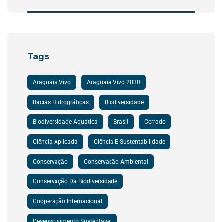
Tags
Araguaia Vivo
Araguaia Vivo 2030
Bacias Hidrográficas
Biodiversidade
Biodiversidade Aquática
Brasil
Cerrado
Ciência Aplicada
Ciência E Sustentabilidade
Conservação
Conservação Ambiental
Conservação Da Biodiversidade
Cooperação Internacional
Desenvolvimento Sustentável