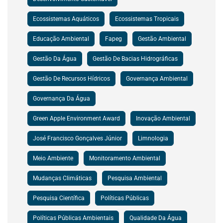
Ecossistemas Aquáticos
Ecossistemas Tropicais
Educação Ambiental
Fapeg
Gestão Ambiental
Gestão Da Água
Gestão De Bacias Hidrográficas
Gestão De Recursos Hídricos
Governança Ambiental
Governança Da Água
Green Apple Environment Award
Inovação Ambiental
José Francisco Gonçalves Júnior
Limnologia
Meio Ambiente
Monitoramento Ambiental
Mudanças Climáticas
Pesquisa Ambiental
Pesquisa Científica
Políticas Públicas
Políticas Públicas Ambientais
Qualidade Da Água