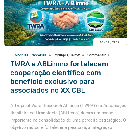
fev 23, 2026
Notícias
,
Parcerias
Rodrigo Queiroz
Comments:
0
TWRA e ABLimno fortalecem
cooperação científica com
benefício exclusivo para
associados no XX CBL
A Tropical Water Research Alliance (TWRA) e a Associação
Brasileira de Limnologia (ABLimno) deram um passo
importante na consolidação de uma parceria estratégica. O
objetivo mútuo é fortalecer a pesquisa, a integração