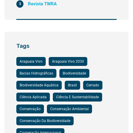
Revista TWRA
3
Tags
Araguaia Vivo
Araguaia Vivo 2030
Bacias Hidrográficas
Biodiversidade
Biodiversidade Aquática
Brasil
Cerrado
Ciência Aplicada
Ciência E Sustentabilidade
Conservação
Conservação Ambiental
Conservação Da Biodiversidade
Cooperação Internacional