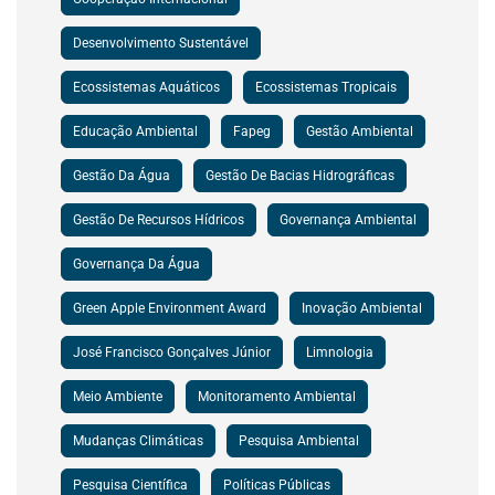
Desenvolvimento Sustentável
Ecossistemas Aquáticos
Ecossistemas Tropicais
Educação Ambiental
Fapeg
Gestão Ambiental
Gestão Da Água
Gestão De Bacias Hidrográficas
Gestão De Recursos Hídricos
Governança Ambiental
Governança Da Água
Green Apple Environment Award
Inovação Ambiental
José Francisco Gonçalves Júnior
Limnologia
Meio Ambiente
Monitoramento Ambiental
Mudanças Climáticas
Pesquisa Ambiental
Pesquisa Científica
Políticas Públicas