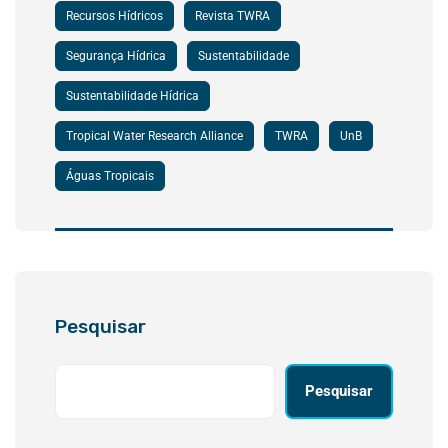
Recursos Hídricos
Revista TWRA
Segurança Hídrica
Sustentabilidade
Sustentabilidade Hídrica
Tropical Water Research Alliance
TWRA
UnB
Águas Tropicais
Pesquisar
Pesquisar