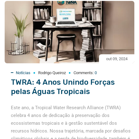
out 09, 2024
Notícias
Rodrigo Queiroz
Comments:
0
TWRA: 4 Anos Unindo Forças
pelas Águas Tropicais
Este ano, a Tropical Water Research Alliance (TWRA)
celebra 4 anos de dedicação à preservação dos
ecossistemas tropicais e à gestão sustentável dos
recursos hídricos. Nossa trajetória, marcada por desafios
climáticos globais e a perda de biodiversidade, também é