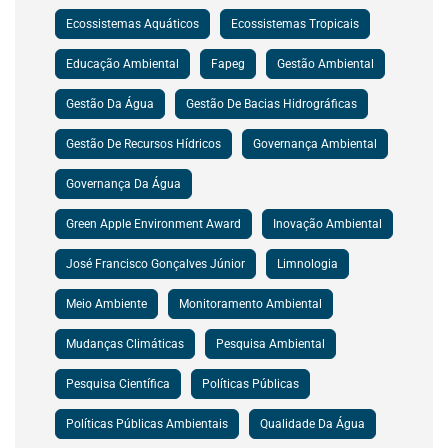
Ecossistemas Aquáticos
Ecossistemas Tropicais
Educação Ambiental
Fapeg
Gestão Ambiental
Gestão Da Água
Gestão De Bacias Hidrográficas
Gestão De Recursos Hídricos
Governança Ambiental
Governança Da Água
Green Apple Environment Award
Inovação Ambiental
José Francisco Gonçalves Júnior
Limnologia
Meio Ambiente
Monitoramento Ambiental
Mudanças Climáticas
Pesquisa Ambiental
Pesquisa Científica
Políticas Públicas
Políticas Públicas Ambientais
Qualidade Da Água