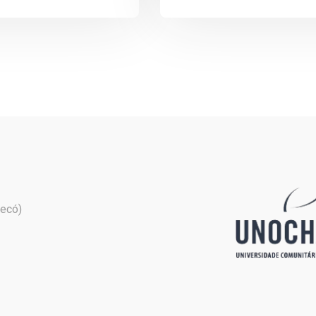
pecó)