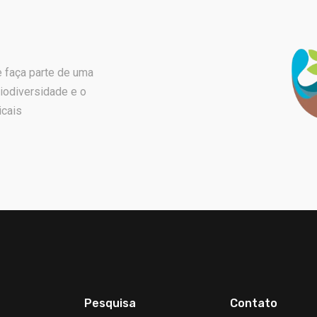
e faça parte de uma
iodiversidade e o
icais
Pesquisa
Contato