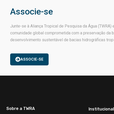
Associe-se
Junte-se à Aliança Tropical de Pesquisa da Água (TWRA) 
comunidade global comprometida com a preservação da b
desenvolvimento sustentável de bacias hidrográficas trop
ASSOCIE-SE
Sobre a TWRA
Institucional